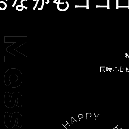
Message
同時に心